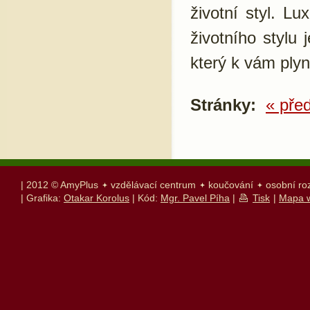
životní styl. Lu
životního stylu 
který k vám plyn
Stránky:
« pře
| 2012 © AmyPlus
vzdělávací centrum
koučování
osobní ro
| Grafika:
Otakar Korolus
| Kód:
Mgr. Pavel Píha
|
Tisk
|
Mapa 