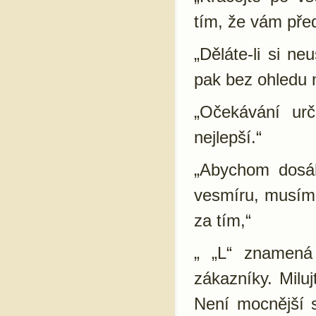
tím, že vám před
„Děláte-li si ne
pak bez ohledu na
„Očekávání urč
nejlepší.“
„Abychom dosáh
vesmíru, musíme
za tím,“
„ „L“ znamená 
zákazníky. Miluj
Není mocnější s