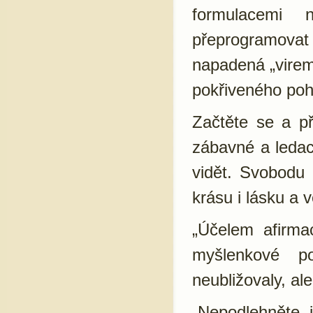
formulacemi 
přeprogramovat
napadená „virem
pokřiveného poh
Začtěte se a př
zábavné a ledac
vidět. Svobodu 
krásu i lásku a 
„Účelem afirma
myšlenkové p
neubližovaly, al
„Nepodlehněte 