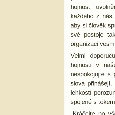
hojnost, uvoln
každého z nás.
aby si člověk s
své postoje ta
organizaci vesm
Velmi doporuču
hojnosti v na
nespokojujte s 
slova přinášejí
lehkostí porozu
spojené s tokem
„Kráčejte po v