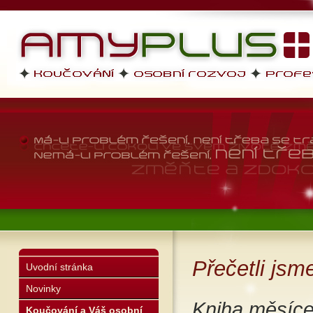
AMYPLUS
profesní dovednosti, osobní r
životní styl
Přečetli jsm
Uvodní stránka
Novinky
Kniha měsíce
Koučování a Váš osobní