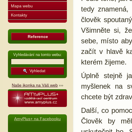
Mapa webu
tedy znamená, ž
Kontakty
člověk spoutaný
Všimněte si, ž
Reference
sebe, místo ab
začít v hlavě k
Vyhledávání na tomto webu:
kterém žijeme.
Úplně stejně j
myšlenek na sv
Naše ikonka na Váš web
›››
chcete být zdrav
Další, co pomoc
AmyPlus+ na Facebooku
Člověk by mě
uskutečnit ho. 