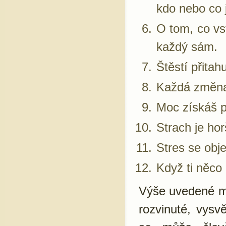
kdo nebo co j
O tom, co vs
každý sám.
Štěstí přitah
Každá změna 
Moc získáš po
Strach je ho
Stres se obje
Když ti něco 
Výše uvedené my
rozvinuté, vysv