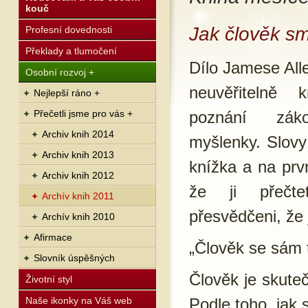
kouč
Jak člověk sm
Profesní dovednosti
Překlady a tlumočení
Dílo Jamese Alle
Osobní rozvoj +
neuvěřitelně 
Nejlepší ráno +
Přečetli jsme pro vás +
poznání záko
Archiv knih 2014
myšlenky. Slovy
Archiv knih 2013
knížka a na prv
Archiv knih 2012
že ji přečt
Archív knih 2011
přesvědčeni, že 
Archív knih 2010
Afirmace
„Člověk se sám t
Slovník úspěšných
Člověk je skute
Životní styl
Naše ikonky na Váš web
Podle toho, jak 