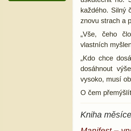
každého. Silný 
znovu strach a p
„Vše, čeho čl
vlastních myšlen
„Kdo chce dosá
dosáhnout výše
vysoko, musí ob
O čem přemýšlít
Kniha měsíce
Manifest – vni