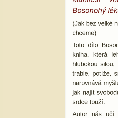
Bosonohý lék
(Jak bez velké 
chceme)
Toto dílo Boso
kniha, která l
hlubokou silou,
trable, potíže,
narovnává myšle
jak najít svobo
srdce touží.
Autor nás uč