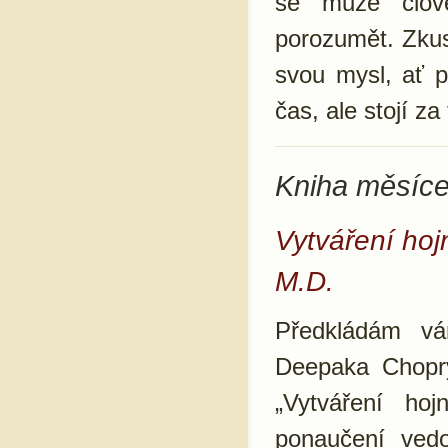
se může člov
porozumět. Zkus
svou mysl, ať p
čas, ale stojí za
Kniha měsíce
Vytváření hoj
M.D.
Předkládám vá
Deepaka Chopry
„Vytváření hoj
ponaučení vedo