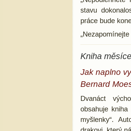
stavu dokonal
práce bude kone
„Nezapomínejte 
Kniha měsíce
Jak naplno vyu
Bernard Moes
Dvanáct vých
obsahuje kniha 
myšlenky“. Aut
drakovi, který 