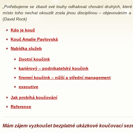
„Potřebujeme se zbavit své touhy odhalovat chování druhých, kter
místo toho nechat okouzlit zcela jinou disciplínou – objevováním a
(David Rock)
Kdo je kouč
Kouč Amalie Pavlovská
Nabídka služeb
životní koučink
kariérový – podnikatelský koučink
firemní koučink – nižší a střední management
executive
Jak probíhá koučování
Reference
Mám zájem vyzkoušet bezplatné ukázkové koučovací seze