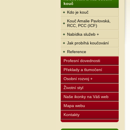
kouč
Kdo je kouč
Kouč Amalie Pavlovská,
RCC, PCC (ICF)
Nabídka služeb +
Jak probíhá koučování
Reference
Profesní dovednosti
Překlady a tlumočení
Osobní rozvoj +
Životní styl
Naše ikonky na Váš web
Mapa webu
Kontakty