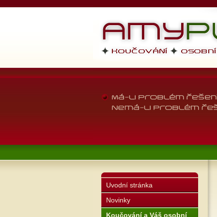
AMYPLUS
profesní dovedno
životní styl
Uvodní stránka
Novinky
Koučování a Váš osobní