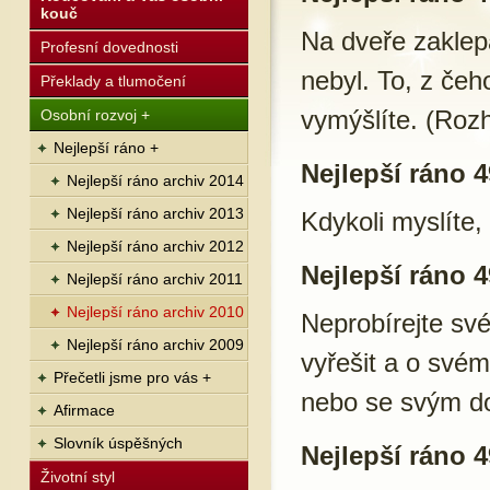
kouč
Na dveře zaklepa
Profesní dovednosti
nebyl. To, z čeh
Překlady a tlumočení
vymýšlíte. (Rozh
Osobní rozvoj +
Nejlepší ráno +
Nejlepší ráno 4
Nejlepší ráno archiv 2014
Nejlepší ráno archiv 2013
Kdykoli myslíte, 
Nejlepší ráno archiv 2012
Nejlepší ráno 4
Nejlepší ráno archiv 2011
Nejlepší ráno archiv 2010
Neprobírejte své
Nejlepší ráno archiv 2009
vyřešit a o svém
Přečetli jsme pro vás +
nebo se svým do
Afirmace
Slovník úspěšných
Nejlepší ráno 4
Životní styl