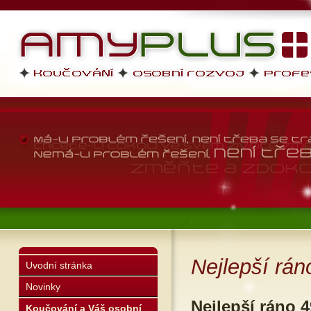
AMYPLUS
profesní dovednosti, osobní r
životní styl
Nejlepší rán
Uvodní stránka
Novinky
Nejlepší ráno 4
Koučování a Váš osobní