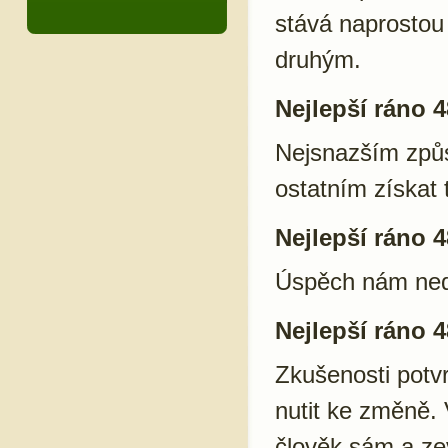
stává naprostou 
druhým.
Nejlepší ráno 4
Nejsnazším způso
ostatním získat t
Nejlepší ráno 4
Úspěch nám nedá
Nejlepší ráno 4
Zkušenosti potvr
nutit ke změně.
člověk sám a zev