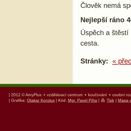
Člověk nemá spo
Nejlepší ráno 4
Úspěch a štěstí 
cesta.
Stránky:
« pře
| 2012 © AmyPlus
vzdělávací centrum
koučování
osobní ro
| Grafika:
Otakar Korolus
| Kód:
Mgr. Pavel Píha
|
Tisk
|
Mapa 