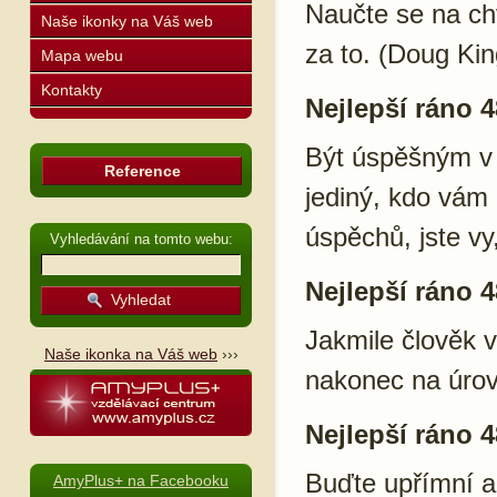
Naučte se na chv
Naše ikonky na Váš web
za to. (Doug Kin
Mapa webu
Kontakty
Nejlepší ráno 4
Být úspěšným v t
Reference
jediný, kdo vám 
úspěchů, jste vy
Vyhledávání na tomto webu:
Nejlepší ráno 4
Jakmile člověk 
Naše ikonka na Váš web
›››
nakonec na úrovn
Nejlepší ráno 4
Buďte upřímní a
AmyPlus+ na Facebooku