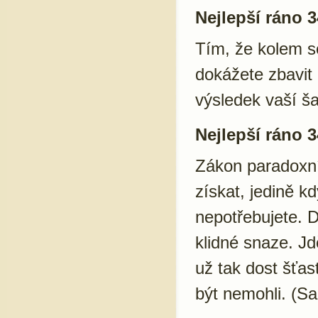
Nejlepší ráno 3
Tím, že kolem se
dokážete zbavit 
výsledek vaší š
Nejlepší ráno 3
Zákon paradoxní
získat, jedině k
nepotřebujete. D
klidné snaze. Jd
už tak dost šťas
být nemohli. (S