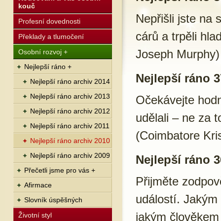
kouč
Nepřišli jste na 
Profesní dovednosti
cárů a trpěli hla
Překlady a tlumočení
Joseph Murphy)
Osobní rozvoj +
Nejlepší ráno +
Nejlepší ráno 3
Nejlepší ráno archiv 2014
Nejlepší ráno archiv 2013
Očekávejte hodnoc
Nejlepší ráno archiv 2012
udělali – ne za t
Nejlepší ráno archiv 2011
(Coimbatore Kri
Nejlepší ráno archiv 2010
Nejlepší ráno archiv 2009
Nejlepší ráno 3
Přečetli jsme pro vás +
Přijměte zodpov
Afirmace
událostí. Jakým
Slovník úspěšných
jakým člověkem 
Životní styl