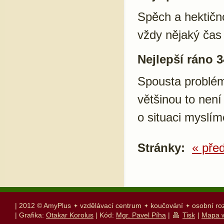
Spěch a hektičn
vždy nějaký čas 
Nejlepší ráno 3
Spousta problémů
většinou to není
o situaci myslím
Stránky:
« pře
| 2012 © AmyPlus
vzdělávací centrum
koučování
osobní ro
| Grafika:
Otakar Korolus
| Kód:
Mgr. Pavel Píha
|
Tisk
|
Mapa 