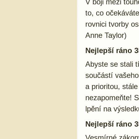
V boji mezi tou
to, co očekávát
rovnici tvorby o
Anne Taylor)
Nejlepší ráno 3
Abyste se stali 
součástí vašeho
a prioritou, stá
nezapomeňte! S 
lpění na výsledk
Nejlepší ráno 3
Vesmírné zákony