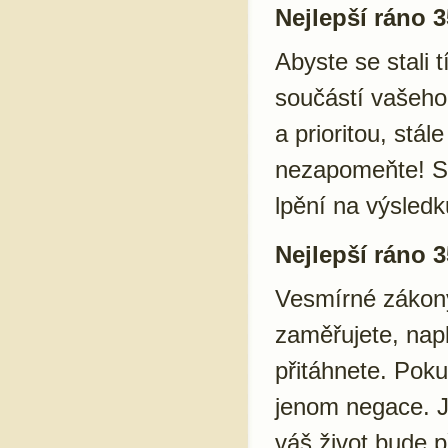
Nejlepší ráno 3
Abyste se stali 
součástí vašeho
a prioritou, stá
nezapomeňte! S 
lpění na výsledk
Nejlepší ráno 3
Vesmírné zákony
zaměřujete, napl
přitáhnete. Poku
jenom negace. Je
váš život bude 