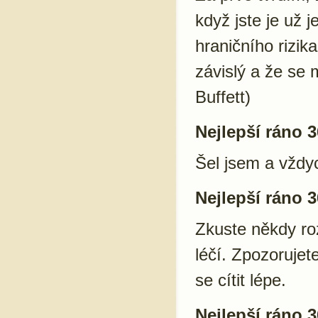
když jste je už 
hraničního rizik
závislý a že se 
Buffett)
Nejlepší ráno 3
Šel jsem a vždyc
Nejlepší ráno 3
Zkuste někdy ro
léčí. Zpozorujet
se cítit lépe.
Nejlepší ráno 3