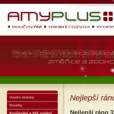
AMYPLUS
profesní dovednosti, osobní r
životní styl
Nejlepší rán
Uvodní stránka
Novinky
Nejlepší ráno 3
Koučování a Váš osobní