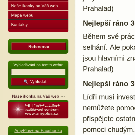
Naše ikonky na Váš web
Prahalad)
Mapa webu
Nejlepší ráno 3
Kontakty
Během své práce 
selhání. Ale po
Reference
jsou hlavními z
Vyhledávání na tomto webu:
Prahalad)
Nejlepší ráno 3
Lídři musí inve
Naše ikonka na Váš web
›››
nemůžete pomoc
přispějete ostat
pomoci chudým. 
AmyPlus+ na Facebooku