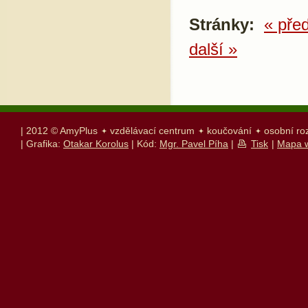
Stránky:
« pře
další »
| 2012 © AmyPlus
vzdělávací centrum
koučování
osobní ro
| Grafika:
Otakar Korolus
| Kód:
Mgr. Pavel Píha
|
Tisk
|
Mapa 