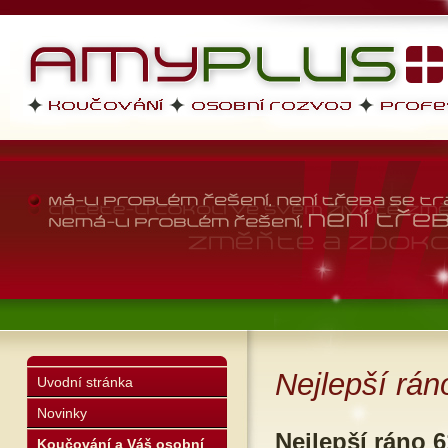
AMYPLUS
profesní dovednosti, osobní r
životní styl
Nejlepší rán
Uvodní stránka
Novinky
Nejlepší ráno 6
Koučování a Váš osobní