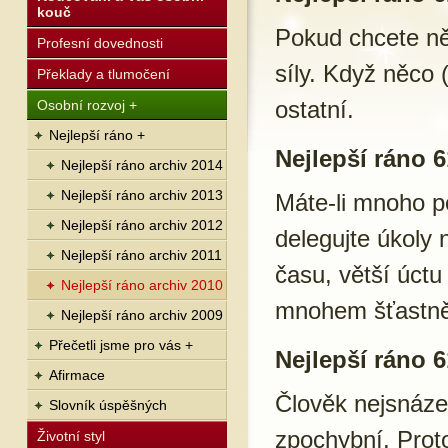
kouč
Pokud chcete ně
Profesní dovednosti
síly. Když něco 
Překlady a tlumočení
ostatní.
Osobní rozvoj +
Nejlepší ráno +
Nejlepší ráno 6
Nejlepší ráno archiv 2014
Nejlepší ráno archiv 2013
Máte-li mnoho po
Nejlepší ráno archiv 2012
delegujte úkoly
Nejlepší ráno archiv 2011
času, větší úctu 
Nejlepší ráno archiv 2010
mnohem šťastně
Nejlepší ráno archiv 2009
Přečetli jsme pro vás +
Nejlepší ráno 6
Afirmace
Člověk nejsnáze 
Slovník úspěšných
zpochybní. Prot
Životní styl