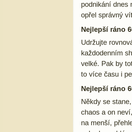
podnikání dnes m
opřel správný ví
Nejlepší ráno 6
Udržujte rovnová
každodenním sho
velké. Pak by tot
to více času i p
Nejlepší ráno 6
Někdy se stane,
chaos a on neví,
na menší, přehle