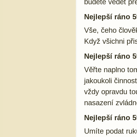
budete vědět pře
Nejlepší ráno 5
Vše, čeho člověk
Když všichni při
Nejlepší ráno 5
Věřte naplno tom
jakoukoli činnost
vždy opravdu tou
nasazení zvládno
Nejlepší ráno 5
Umíte podat ruk