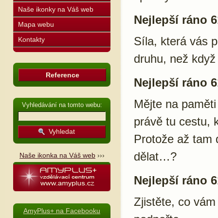
Naše ikonky na Váš web
Nejlepší ráno 6
Mapa webu
Síla, která vás p
Kontakty
druhu, než když
Reference
Nejlepší ráno 6
Mějte na paměti 
Vyhledávání na tomto webu:
právě tu cestu, 
Protože až tam d
dělat…?
Naše ikonka na Váš web
›››
Nejlepší ráno 6
Zjistěte, co vám
AmyPlus+ na Facebooku