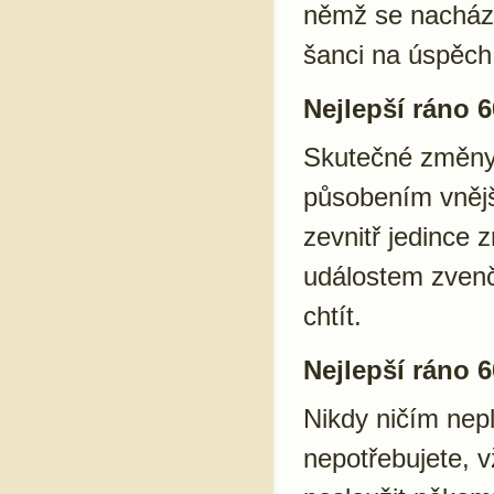
němž se nachází 
šanci na úspěch
Nejlepší ráno 6
Skutečné změny
působením vnějš
zevnitř jedince 
událostem zvenč
chtít.
Nejlepší ráno 6
Nikdy ničím nep
nepotřebujete, v