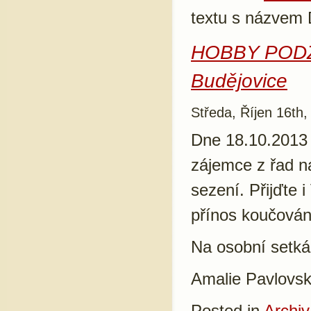
textu s názve
HOBBY PODZI
Budějovice
Středa, Říjen 16th,
Dne 18.10.2013 
zájemce z řad n
sezení. Přijďte 
přínos koučován
Na osobní setká
Amalie Pavlovs
Posted in
Archiv