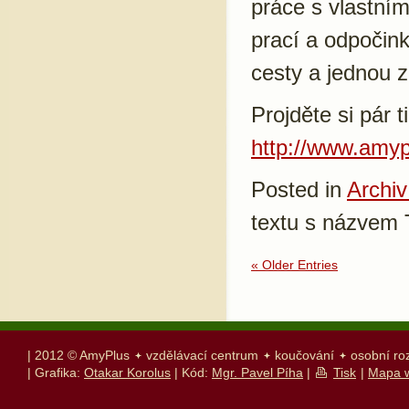
práce s vlastní
prací a odpočin
cesty a jednou z
Projděte si pár t
http://www.amypl
Posted in
Archiv
textu s názvem 
« Older Entries
| 2012 © AmyPlus
vzdělávací centrum
koučování
osobní ro
| Grafika:
Otakar Korolus
| Kód:
Mgr. Pavel Píha
|
Tisk
|
Mapa 