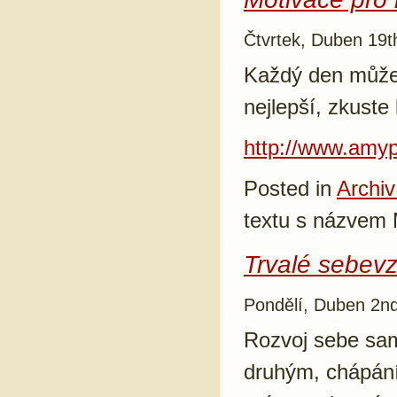
Čtvrtek, Duben 19t
Každý den můžet
nejlepší, zkuste
http://www.amypl
Posted in
Archiv
textu s názvem 
Trvalé sebev
Pondělí, Duben 2n
Rozvoj sebe sam
druhým, chápání 