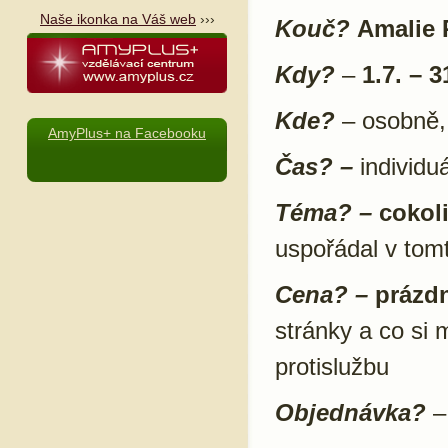
Naše ikonka na Váš web
›››
Kouč?
Amalie 
Kdy?
–
1.7. – 3
Kde?
– osobně, 
AmyPlus+ na Facebooku
Čas? –
individu
Téma? –
cokol
uspořádal v tom
Cena? –
prázd
stránky a co si 
protislužbu
Objednávka?
–