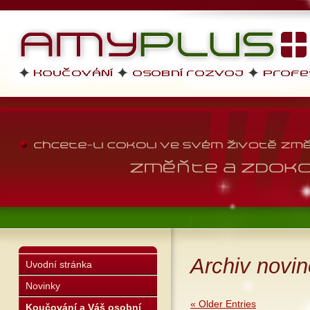
AMYPLUS
profesní dovednosti, osobní r
životní styl
Archiv novi
Uvodní stránka
Novinky
« Older Entries
Koučování a Váš osobní