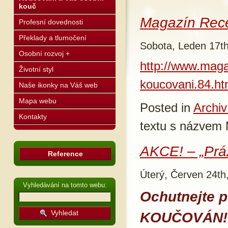
kouč
Magazín Rec
Profesní dovednosti
Překlady a tlumočení
Sobota, Leden 17t
Osobní rozvoj +
http://www.maga
Životní styl
koucovani.84.ht
Naše ikonky na Váš web
Mapa webu
Posted in
Archiv
Kontakty
textu s názvem
AKCE! – „Prá
Reference
Úterý, Červen 24th
Vyhledávání na tomto webu:
Ochutnejte p
KOUČOVÁN!