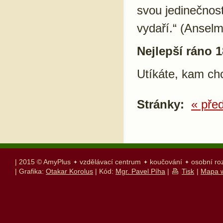
svou jedinečnost
vydaří.“ (Ansel
Nejlepší ráno 1
Utíkáte, kam ch
Stránky:
« pře
| 2015 © AmyPlus
vzdělávací centrum
koučování
osobní ro
| Grafika:
Otakar Korolus
| Kód:
Mgr. Pavel Píha
|
Tisk
|
Mapa 