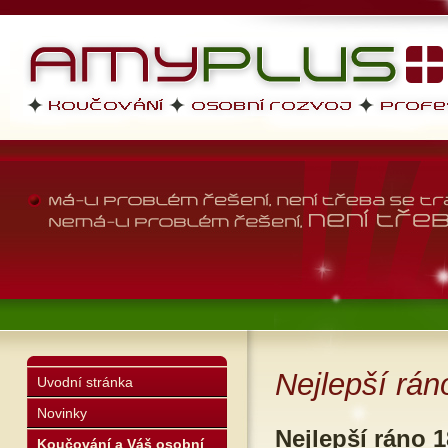
AMYPLUS
profesní dovednosti, osobní r
životní styl
Nejlepší rán
Uvodní stránka
Novinky
Nejlepší ráno 1
Koučování a Váš osobní