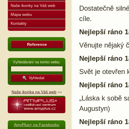
Naše ikonky na Váš web
Dostatečně siln
Mapa webu
cíle.
Kontakty
Nejlepší ráno 1
Věnujte nějaký 
Reference
Nejlepší ráno 1
Vyhledávání na tomto webu:
Svět je otevřen
Nejlepší ráno 1
Naše ikonka na Váš web
›››
„Láska k sobě sa
Augustyn)
Nejlepší ráno 1
AmyPlus+ na Facebooku