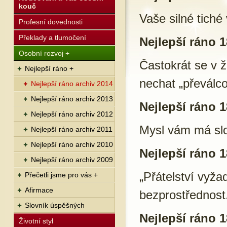
kouč
Vaše silné tiché
Profesní dovednosti
Překlady a tlumočení
Nejlepší ráno 1
Osobní rozvoj +
Častokrát se v 
Nejlepší ráno +
nechat „převálco
Nejlepší ráno archiv 2014
Nejlepší ráno archiv 2013
Nejlepší ráno 1
Nejlepší ráno archiv 2012
Mysl vám má slo
Nejlepší ráno archiv 2011
Nejlepší ráno archiv 2010
Nejlepší ráno 1
Nejlepší ráno archiv 2009
„Přátelství vyža
Přečetli jsme pro vás +
Afirmace
bezprostřednost
Slovník úspěšných
Nejlepší ráno 1
Životní styl