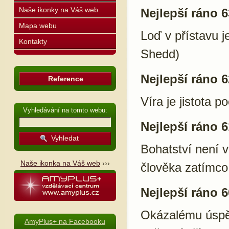
Naše ikonky na Váš web
Nejlepší ráno 6
Mapa webu
Loď v přístavu j
Kontakty
Shedd)
Nejlepší ráno 6
Reference
Víra je jistota 
Vyhledávání na tomto webu:
Nejlepší ráno 6
Bohatství není 
Naše ikonka na Váš web
›››
člověka zatímco
Nejlepší ráno 6
Okázalému úspěc
AmyPlus+ na Facebooku