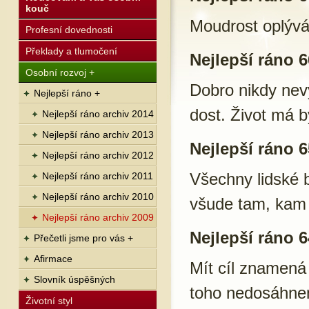
kouč
Moudrost oplývá
Profesní dovednosti
Překlady a tlumočení
Nejlepší ráno 6
Osobní rozvoj +
Dobro nikdy nev
Nejlepší ráno +
dost. Život má b
Nejlepší ráno archiv 2014
Nejlepší ráno archiv 2013
Nejlepší ráno 6
Nejlepší ráno archiv 2012
Všechny lidské b
Nejlepší ráno archiv 2011
Nejlepší ráno archiv 2010
všude tam, kam 
Nejlepší ráno archiv 2009
Nejlepší ráno 6
Přečetli jsme pro vás +
Afirmace
Mít cíl znamená
Slovník úspěšných
toho nedosáhne
Životní styl