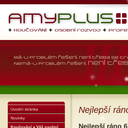
AMYPLUS
profesní dovednosti, osobní r
životní styl
Nejlepší rán
Uvodní stránka
Novinky
Nejlepší ráno 6
Koučování a Váš osobní