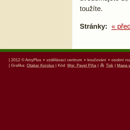
toužíte.
Stránky:
« pře
| 2012 © AmyPlus
vzdělávací centrum
koučování
osobní ro
| Grafika:
Otakar Korolus
| Kód:
Mgr. Pavel Píha
|
Tisk
|
Mapa 